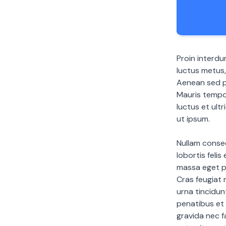
Proin interdu
luctus metus
Aenean sed pu
Mauris tempor
luctus et ult
ut ipsum.
Nullam conseq
lobortis felis
massa eget pu
Cras feugiat
urna tincidun
penatibus et 
gravida nec f