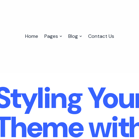
Home
Pages
Blog
Contact Us
Styling You
Theme wit