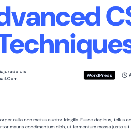
dvanced C
Technique
iajuradoluis
A
WordPress
il.com
rper nulla non metus auctor fringilla. Fusce dapibus, tellus a
tor mauris condimentum nibh, ut fermentum massa justo sit 