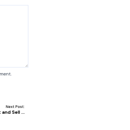
mment.
Next Post:
and Sell ...