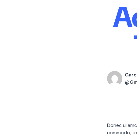
A
Garc
@gma
Donec ullamco
commodo, tor