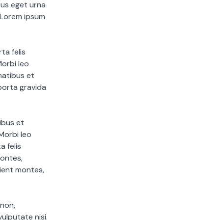
sus eget urna
. Lorem ipsum
ta felis
orbi leo
natibus et
porta gravida
ibus et
Morbi leo
a felis
ontes,
rient montes,
 non,
ulputate nisi.