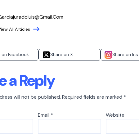
Garciajuradoluis@gmail.com
View All Articles
e on Facebook
Share on X
Share on In
e a Reply
dress will not be published.
Required fields are marked
*
Email
*
Website