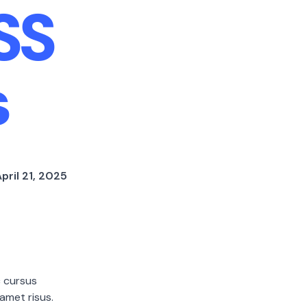
SS
s
pril 21, 2025
c cursus
amet risus.