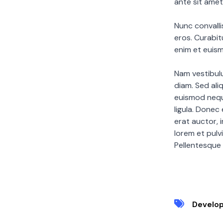
ante sit amet,
Nunc convalli
eros. Curabit
enim et euis
Nam vestibulu
diam. Sed ali
euismod neque
ligula. Donec
erat auctor, i
lorem et pulvi
Pellentesque s
Develo