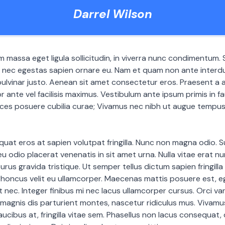
Darrel Wilson
m massa eget ligula sollicitudin, in viverra nunc condimentum. 
, nec egestas sapien ornare eu. Nam et quam non ante interd
lvinar justo. Aenean sit amet consectetur eros. Praesent a a
 ante vel facilisis maximus. Vestibulum ante ipsum primis in fa
rices posuere cubilia curae; Vivamus nec nibh ut augue tempus
uat eros at sapien volutpat fringilla. Nunc non magna odio. 
 eu odio placerat venenatis in sit amet urna. Nulla vitae erat nun
rus gravida tristique. Ut semper tellus dictum sapien fringilla
 rhoncus velit eu ullamcorper. Maecenas mattis posuere est, 
t nec. Integer finibus mi nec lacus ullamcorper cursus. Orci v
magnis dis parturient montes, nascetur ridiculus mus. Vivamu
aucibus at, fringilla vitae sem. Phasellus non lacus consequat, 