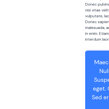
Donec pulvina
nisi vitae vel
vulputate, lac
Donec sapien
malesuada, an
in enim. Etia
interdum laor
Maece
Null
Suspe
eget. 
Sed er