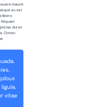
posuere mauris
Quisque eu est
 libero.
. Aliquam
gestas dui ex
lis. Donec
ue.
suada.
cies.
apibus
ligula.
r vitae