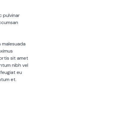
c pulvinar
 accumsan
is malesuada
aximus
rtis sit amet
entum nibh vel
 feugiat eu
entum et.