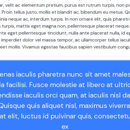
r, velit ac elementum pretium, purus est rutrum turpis, non 
it. Proin tellus justo, mollis et blandit ac, bibendum eu metus. 
inia neque ac, interdum turpis. In non ornare elit, quis pharetra
 turpis, mattis eget magna non, pellentesque placerat neque
te eget pellentesque tincidunt, nulla ante placerat nulla, id e
m imperdiet dolor vel massa tempor, ac ullamcorper tellus iacu
eet mollis. Vivamus egestas faucibus sapien vestibulum cong
nas iaculis pharetra nunc sit amet male
a facilisi. Fusce molestie at libero at ultri
ndisse iaculis orci quam, at iaculis nisl d
Quisque quis aliquet nisl, maximus viverra 
at elit, luctus id pulvinar quis, consectetu
ex