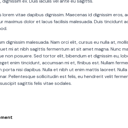
 dignissim ex. Duis iaculis vel ante eu sagittis.
s lorem vitae dapibus dignissim. Maecenas id dignissim eros, a
ur maximus dolor et lacus facilisis malesuada. Duis tincidunt
mod.
m dignissim malesuada. Nam orci elit, cursus eu nulla at, moll
quet mi at nibh sagittis fermentum at sit amet magna. Nunc m
 non posuere. Sed tortor elit, bibendum et dignissim eu, lobo
 eget enim tincidunt, accumsan mi et, finibus est. Nullam ferm
n porta nisi dapibus. Nulla et nibh ut enim mattis laoreet. Nulla
nar. Pellentesque sollicitudin est felis, eu hendrerit velit ferm
uscipit sagittis felis vitae sodales.
pment