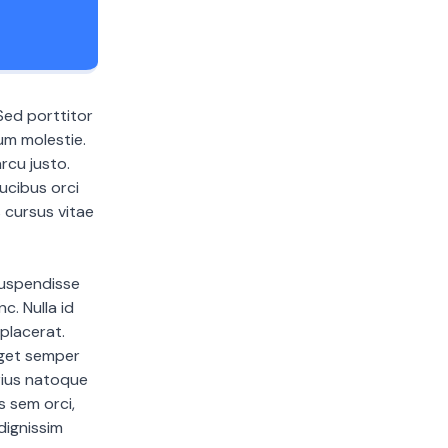
Sed porttitor
um molestie.
rcu justo.
ucibus orci
 cursus vitae
Suspendisse
c. Nulla id
 placerat.
eget semper
arius natoque
s sem orci,
dignissim