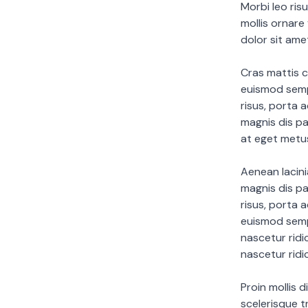
Morbi leo ris
mollis ornare
dolor sit ame
Cras mattis c
euismod sempe
risus, porta 
magnis dis pa
at eget metu
Aenean lacin
magnis dis pa
risus, porta 
euismod semp
nascetur ridi
nascetur ridi
Proin mollis 
scelerisque tr